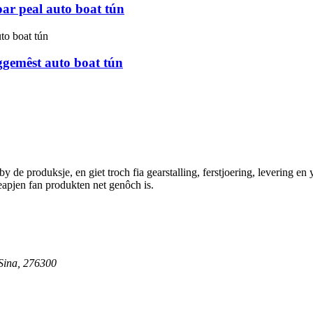
ar peal auto boat tún
aggemêst auto boat tún
y de produksje, en giet troch fia gearstalling, ferstjoering, levering en
apjen fan produkten net genôch is.
 Sina, 276300