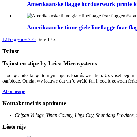
Amerikaanske flagge borduerwurk printe fo
Amerikaanske tinne giele lineflagge foar fl
1
2
Folgjende >
>>
Side 1 / 2
Tsjinst
Tsjinst en stipe by Leica Microsystems
Trochgeande, lange-termyn stipe is foar ús wichtich. Us ynset begjint b
oanbiede. Omdat wy leauwe dat yn 'e wrâld fan hjoed it gewoan ferke
Abonnearje
Kontakt mei ús opnimme
Chipan Village, Yinan County, Linyi City, Shandong Province,
Lêste nijs