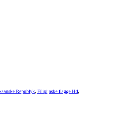
ikaanske Republyk
,
Filipijnske flagge Hd
,