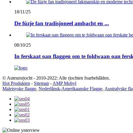
18/11/25
De fúzje fan tradisjoneel ambacht en ...
08/10/25
In ferskaat oan flaggen om te foldwaan oan fersk
© Auteursrjocht - 2010-2022: Alle rjochten foarbehâlden.
Hot Produkten
-
Sitemap
-
AMP Mobyl
Maleisyske flagge
,
Nederlânsk-Amerikaanske Flagge
,
Australyske fl