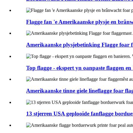
Flagge fan 'e Amerikaanske plysje en brânw
Amerikaanske plysjebetinking Flagge foar 
Top flagge - ekspert yn oanpaste flaggen en
Amerikaanske tinne giele lineflagge foar fl
13 stjerren USA geplooide fanflagge bordu