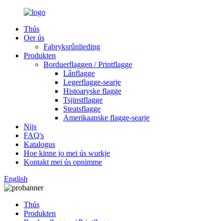
Thús
Oer ús
Fabryksrûnlieding
Produkten
Borduerflaggen / Printflagge
Lânflagge
Legerflagge-searje
Histoaryske flagge
Tsjinstflagge
Steatsflagge
Amerikaanske flagge-searje
Nijs
FAQ's
Katalogus
Hoe kinne jo mei ús wurkje
Kontakt mei ús opnimme
English
Thús
Produkten