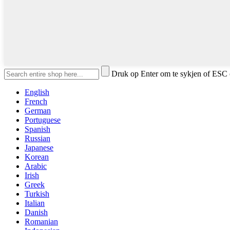
Druk op Enter om te sykjen of ESC 
English
French
German
Portuguese
Spanish
Russian
Japanese
Korean
Arabic
Irish
Greek
Turkish
Italian
Danish
Romanian