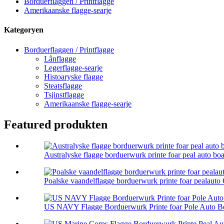
Borduerflaggen / Printflagge
Amerikaanske flagge-searje
Kategoryen
Borduerflaggen / Printflagge
Lânflagge
Legerflagge-searje
Histoaryske flagge
Steatsflagge
Tsjinstflagge
Amerikaanske flagge-searje
Featured produkten
Australyske flagge borduerwurk printe foar peal auto boat
Poalske vaandelflagge borduerwurk printe foar pealauto 
US NAVY Flagge Borduerwurk Printe foar Pole Auto Bo