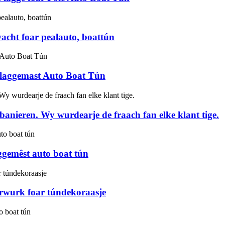
acht foar pealauto, boattún
flaggemast Auto Boat Tún
 banieren. Wy wurdearje de fraach fan elke klant tige.
aggemêst auto boat tún
erwurk foar túndekoraasje