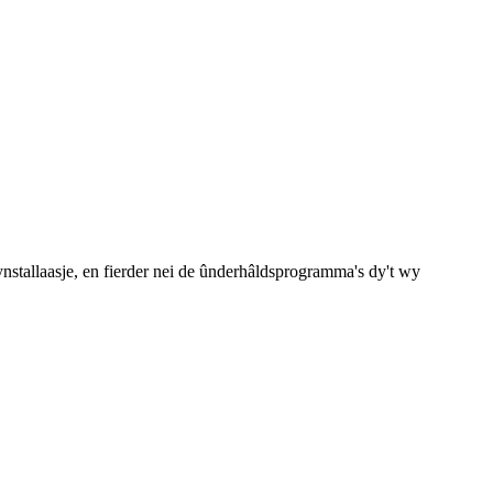
 ynstallaasje, en fierder nei de ûnderhâldsprogramma's dy't wy