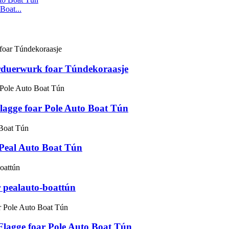
Boat...
rduerwurk foar Túndekoraasje
lagge foar Pole Auto Boat Tún
 Peal Auto Boat Tún
 pealauto-boattún
lagge foar Pole Auto Boat Tún