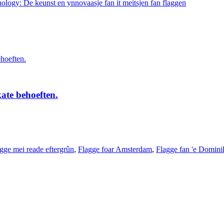
ate behoeften.
agge mei reade eftergrûn
,
Flagge foar Amsterdam
,
Flagge fan 'e Domin