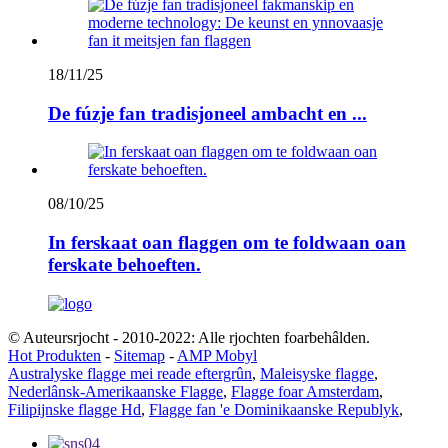
18/11/25
De fúzje fan tradisjoneel ambacht en ...
08/10/25
In ferskaat oan flaggen om te foldwaan oan
ferskate behoeften.
© Auteursrjocht - 2010-2022: Alle rjochten foarbehâlden.
Hot Produkten
-
Sitemap
-
AMP Mobyl
Australyske flagge mei reade eftergrûn
,
Maleisyske flagge
,
Nederlânsk-Amerikaanske Flagge
,
Flagge foar Amsterdam
,
Filipijnske flagge Hd
,
Flagge fan 'e Dominikaanske Republyk
,