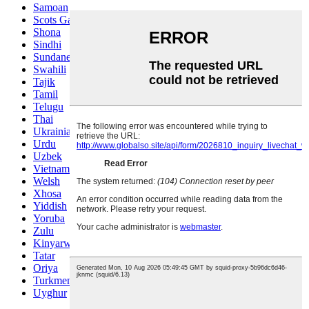
Samoan
Scots Gaelic
Shona
Sindhi
Sundanese
Swahili
Tajik
Tamil
Telugu
Thai
Ukrainian
Urdu
Uzbek
Vietnamese
Welsh
Xhosa
Yiddish
Yoruba
Zulu
Kinyarwanda
Tatar
Oriya
Turkmen
Uyghur