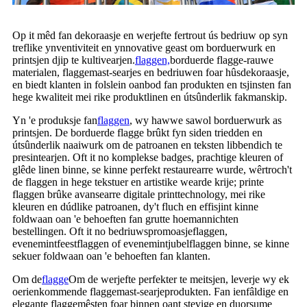
Op it mêd fan dekoraasje en werjefte fertrout ús bedriuw op syn
treflike ynventiviteit en ynnovative geast om borduerwurk en
printsjen djip te kultivearjen.
flaggen,
borduerde flagge-rauwe
materialen, flaggemast-searjes en bedriuwen foar hûsdekoraasje,
en biedt klanten in folslein oanbod fan produkten en tsjinsten fan
hege kwaliteit mei rike produktlinen en útsûnderlik fakmanskip.
Yn 'e produksje fan
flaggen
, wy hawwe sawol borduerwurk as
printsjen. De borduerde flagge brûkt fyn siden triedden en
útsûnderlik naaiwurk om de patroanen en teksten libbendich te
presintearjen. Oft it no komplekse badges, prachtige kleuren of
glêde linen binne, se kinne perfekt restaurearre wurde, wêrtroch't
de flaggen in hege tekstuer en artistike wearde krije; printe
flaggen brûke avansearre digitale printtechnology, mei rike
kleuren en dúdlike patroanen, dy't fluch en effisjint kinne
foldwaan oan 'e behoeften fan grutte hoemannichten
bestellingen. Oft it no bedriuwspromoasjeflaggen,
evenemintfeestflaggen of evenemintjubelflaggen binne, se kinne
sekuer foldwaan oan 'e behoeften fan klanten.
Om de
flagge
Om de werjefte perfekter te meitsjen, leverje wy ek
oerienkommende flaggemast-searjeprodukten. Fan ienfâldige en
elegante flaggemêsten foar binnen oant stevige en duorsume