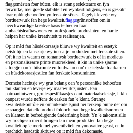
flaggemêsten foar bûten, elk is strang selektearre en fyn
ferwurke, mei goede stabiliteit en wynbestindigens, en is geskikt
foar ophingbehoeften yn ferskate sênes. Tagelyk leverje wy
borduerwurk fan hege kwaliteit.
flagge
grûnstoffen om in
heechweardige kreative basis te bieden foar
ambachtsleafhawwers en profesjonele produsinten, en har te
helpen har unike kreativiteit te realisearjen.
Op it mêd fan hûsdekoraasje bliuwe wy kwaliteit en estetyk
neistribje en lansearje wy in searje produkten mei ferskate stilen.
Oft it no in waarm en romantysk borduerwurk is of in modieus
en personalisearre printe muorrekleed, it kin in unike sjarme
tafoegje oan 'e hûsromte en foldwaan oan' e estetyske foarkarren
en hûsdekoraasjestilen fan ferskate konsuminten.
Derneist hechtsje wy grut belang oan 'e persoanlike behoeften
fan klanten en leverje wy maatwurktsjinsten. Fan
patroanûntwerp, gruttespesifikaasjes oant materiaalseleksje, it kin
oanpast wurde neffens de easken fan 'e klant. Strange
kwaliteitskontrôle en omtinkende tsjinst nei ferkeap binne der om
te soargjen dat elk produkt foldocht oan hege kwaliteitsnormen
en klanten in befredigjende ûnderfining biedt. Yn 'e takomst sille
wy trochgean mei it bringen fan mear produkten fan hege
kwaliteit op 'e merk mei ynventiviteit en ynnovative geast, en in
prachtich haadstik skriuwe op it mêd fan dekoraasje.