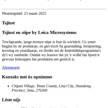
Pleatsingstiid: 23 maaie 2025
Tsjinst
Tsjinst en stipe by Leica Microsystems
Trochgeande, lange-termyn stipe is foar ús wichtich. Us ynset
begjint by de produksje, en giet troch fia gearstalling, ferstjoering,
levering en ynstallaasje, en fierder nei de ûnderhâldsprogramma's
dy't wy oanbiede. Omdat wy leauwe dat yn 'e wrâld fan hjoed it
gewoan ferkeapjen fan produkten net genôch is.
Abonnearje
Kontakt mei ús opnimme
Chipan Village, Yinan County, Linyi City, Shandong
Province, Sina, 276300
Lêste nijs