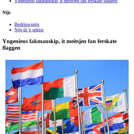
Yngenieus fakmanskip, it meitsjen fan ferskate flaggen
Nijs
Bedriuwsnijs
Nijs út 'e sektor
Yngenieus fakmanskip, it meitsjen fan ferskate
flaggen