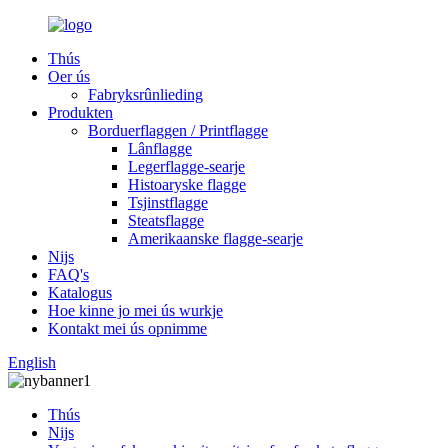
Thús
Oer ús
Fabryksrûnlieding
Produkten
Borduerflaggen / Printflagge
Lânflagge
Legerflagge-searje
Histoaryske flagge
Tsjinstflagge
Steatsflagge
Amerikaanske flagge-searje
Nijs
FAQ's
Katalogus
Hoe kinne jo mei ús wurkje
Kontakt mei ús opnimme
English
Thús
Nijs